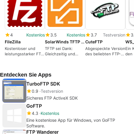
4
Kostenlos
3.5
Kostenlos
3.7
Testversion
3
FileZilla
SolarWinds TFTP Server
CuteFTP
WS_
Kostenloser und
TFTP sei Dank:
Abgespeckte Version
Ein 
leistungsstarker FTP-
Gleichzeitig und
des beliebten FTP-
den 
Client
zuverlässig mehrere
Clients
Dateien auf einmal
übertragen
Entdecken Sie Apps
TurboFTP SDK
0.9
Testversion
Sicheres FTP ActiveX SDK
GoFTP
4.3
Kostenlos
Eine kostenlose App für Windows, von GoFTP
Software.
FTP Wanderer