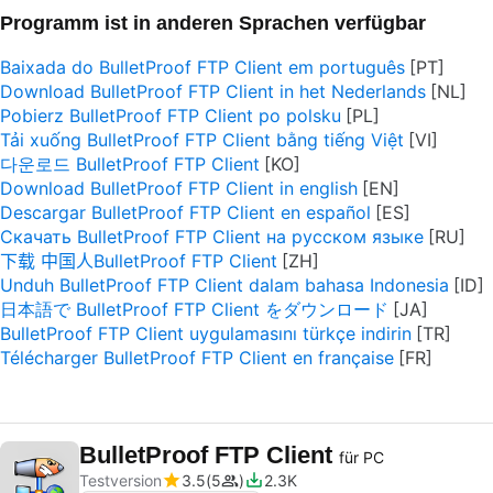
Programm ist in anderen Sprachen verfügbar
Baixada do BulletProof FTP Client em português
Download BulletProof FTP Client in het Nederlands
Pobierz BulletProof FTP Client po polsku
Tải xuống BulletProof FTP Client bằng tiếng Việt
다운로드 BulletProof FTP Client
Download BulletProof FTP Client in english
Descargar BulletProof FTP Client en español
Скачать BulletProof FTP Client на русском языке
下载 中国人BulletProof FTP Client
Unduh BulletProof FTP Client dalam bahasa Indonesia
日本語で BulletProof FTP Client をダウンロード
BulletProof FTP Client uygulamasını türkçe indirin
Télécharger BulletProof FTP Client en française
BulletProof FTP Client
für PC
Testversion
3.5
5
2.3K